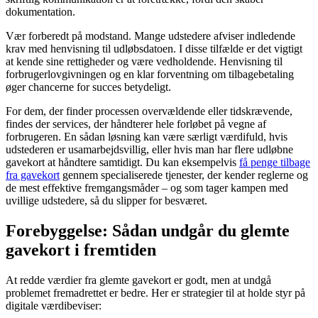
dokumentation.
Vær forberedt på modstand. Mange udstedere afviser indledende
krav med henvisning til udløbsdatoen. I disse tilfælde er det vigtigt
at kende sine rettigheder og være vedholdende. Henvisning til
forbrugerlovgivningen og en klar forventning om tilbagebetaling
øger chancerne for succes betydeligt.
For dem, der finder processen overvældende eller tidskrævende,
findes der services, der håndterer hele forløbet på vegne af
forbrugeren. En sådan løsning kan være særligt værdifuld, hvis
udstederen er usamarbejdsvillig, eller hvis man har flere udløbne
gavekort at håndtere samtidigt. Du kan eksempelvis
få penge tilbage
fra gavekort
gennem specialiserede tjenester, der kender reglerne og
de mest effektive fremgangsmåder – og som tager kampen med
uvillige udstedere, så du slipper for besværet.
Forebyggelse: Sådan undgår du glemte
gavekort i fremtiden
At redde værdier fra glemte gavekort er godt, men at undgå
problemet fremadrettet er bedre. Her er strategier til at holde styr på
digitale værdibeviser: