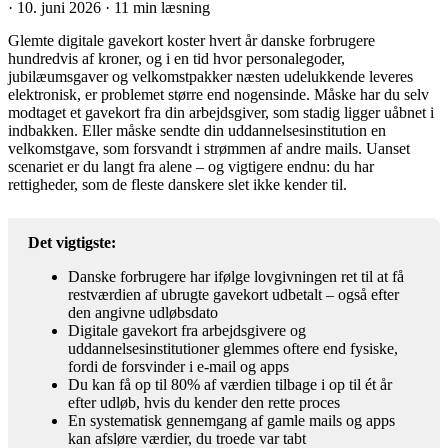
·
10. juni 2026
·
11 min læsning
Glemte digitale gavekort koster hvert år danske forbrugere
hundredvis af kroner, og i en tid hvor personalegoder,
jubilæumsgaver og velkomstpakker næsten udelukkende leveres
elektronisk, er problemet større end nogensinde. Måske har du selv
modtaget et gavekort fra din arbejdsgiver, som stadig ligger uåbnet i
indbakken. Eller måske sendte din uddannelsesinstitution en
velkomstgave, som forsvandt i strømmen af andre mails. Uanset
scenariet er du langt fra alene – og vigtigere endnu: du har
rettigheder, som de fleste danskere slet ikke kender til.
Det vigtigste:
Danske forbrugere har ifølge lovgivningen ret til at få
restværdien af ubrugte gavekort udbetalt – også efter
den angivne udløbsdato
Digitale gavekort fra arbejdsgivere og
uddannelsesinstitutioner glemmes oftere end fysiske,
fordi de forsvinder i e-mail og apps
Du kan få op til 80% af værdien tilbage i op til ét år
efter udløb, hvis du kender den rette proces
En systematisk gennemgang af gamle mails og apps
kan afsløre værdier, du troede var tabt