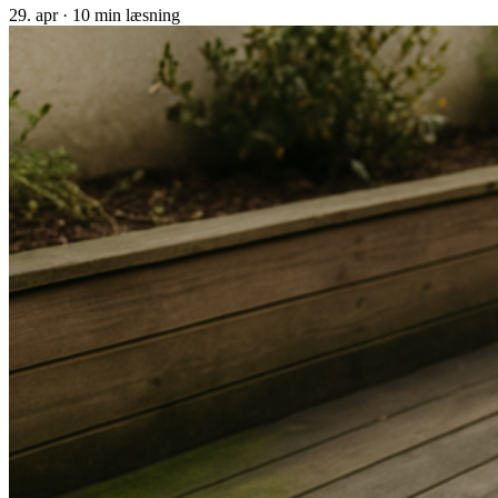
29. apr
·
10 min læsning