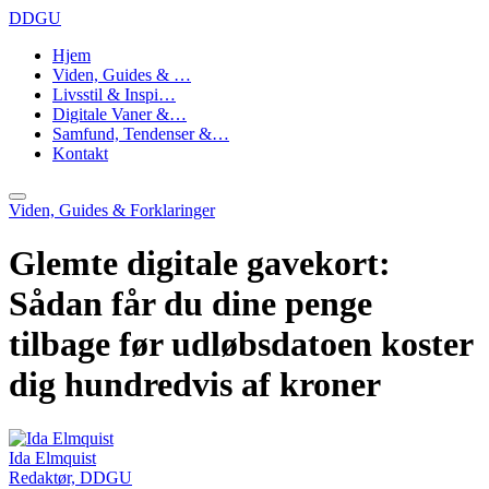
DDGU
Hjem
Viden, Guides & …
Livsstil & Inspi…
Digitale Vaner &…
Samfund, Tendenser &…
Kontakt
Viden, Guides & Forklaringer
Glemte digitale gavekort:
Sådan får du dine penge
tilbage før udløbsdatoen koster
dig hundredvis af kroner
Ida Elmquist
Redaktør, DDGU