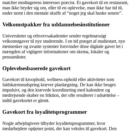
matcher modtagerens interesser præcist. Et gavekort til en restaurant,
man ikke bryder sig om, eller til en oplevelse, man ikke har tid til,
ender nemt i den mentale skuffe af “noget jeg skal huske senere”.
Velkomstpakker fra uddannelsesinstitutioner
Universiteter og erhvervsakademier sender regelmæssigt
velkomstgaver til nye studerende. I en tid præget af studiestart, nye
mennesker og uvante systemer forsvinder disse digitale gaver let i
mængden af vigtigere informationer om skema, lokaler og
pensumlister.
Oplevelsesbaserede gavekort
Gavekort til kroophold, wellness-ophold eller aktiviteter som
faldskærmsudspring kræver planlægning. De kan ikke bruges
impulsivt, og den krævede koordinering med kalendere og
medrejsende skaber en friktion, der ofte resulterer i udsættelse –
indtil gavekortet er glemt.
Gavekort fra loyalitetsprogrammer
Nogle arbejdsgivere tilbyder loyalitetsprogrammer, hvor
medarbejdere optjener point, der kan veksles til gavekort. Den