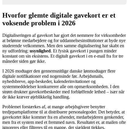
Hvorfor glemte digitale gavekort er et
voksende problem i 2026
Digitaliseringen af gavekort har gjort det nemmere for virksomheder
at belønne medarbejdere og for uddannelsesinstitutioner at byde nye
studerende velkommen. Men den samme digitalisering har skabt en
ny udfordring:
usynlighed
. Et fysisk gavekort i pungen minder
konstant om sin eksistens. Et digitalt gavekort i en e-mail fra for tre
måneder siden gør ikke.
I 2026 modtager den gennemsnitlige danske lønmodtager flere
digitale notifikationer end nogensinde før. Arbejdsmails,
nyhedsbreve, app-beskeder, kalenderinvitationer og
systemmeddelelser konkurrerer alle om opmærksomheden. I den
strøm drukner gavekortbeskeder med forbløffende lethed – især når
de ikke kræver øjeblikkelig handling.
Problemet forstærkes af, at mange arbejdsgivere benytter
tredjepartsplatforme til at distribuere personalegoder. Det betyder, at
gavekortet ikke kommer fra en afsender, medarbejderen genkender,
men fra et system med et fremmed navn. Resultatet er, at mailen ofte
ignoreres eller filtreres til en mappe, der sjældent tjekkes.