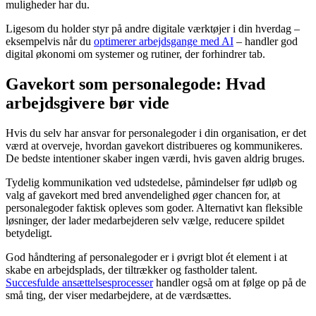
muligheder har du.
Ligesom du holder styr på andre digitale værktøjer i din hverdag –
eksempelvis når du
optimerer arbejdsgange med AI
– handler god
digital økonomi om systemer og rutiner, der forhindrer tab.
Gavekort som personalegode: Hvad
arbejdsgivere bør vide
Hvis du selv har ansvar for personalegoder i din organisation, er det
værd at overveje, hvordan gavekort distribueres og kommunikeres.
De bedste intentioner skaber ingen værdi, hvis gaven aldrig bruges.
Tydelig kommunikation ved udstedelse, påmindelser før udløb og
valg af gavekort med bred anvendelighed øger chancen for, at
personalegoder faktisk opleves som goder. Alternativt kan fleksible
løsninger, der lader medarbejderen selv vælge, reducere spildet
betydeligt.
God håndtering af personalegoder er i øvrigt blot ét element i at
skabe en arbejdsplads, der tiltrækker og fastholder talent.
Succesfulde ansættelsesprocesser
handler også om at følge op på de
små ting, der viser medarbejdere, at de værdsættes.