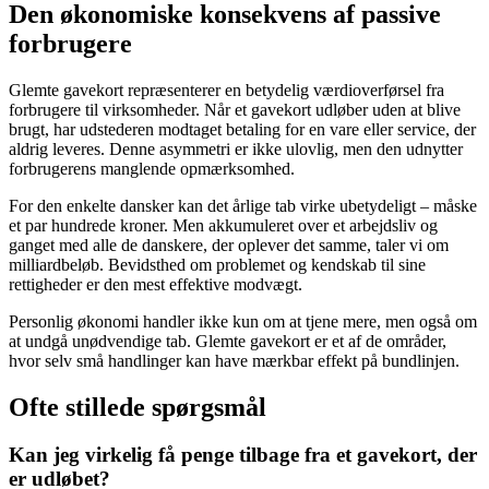
Den økonomiske konsekvens af passive
forbrugere
Glemte gavekort repræsenterer en betydelig værdioverførsel fra
forbrugere til virksomheder. Når et gavekort udløber uden at blive
brugt, har udstederen modtaget betaling for en vare eller service, der
aldrig leveres. Denne asymmetri er ikke ulovlig, men den udnytter
forbrugerens manglende opmærksomhed.
For den enkelte dansker kan det årlige tab virke ubetydeligt – måske
et par hundrede kroner. Men akkumuleret over et arbejdsliv og
ganget med alle de danskere, der oplever det samme, taler vi om
milliardbeløb. Bevidsthed om problemet og kendskab til sine
rettigheder er den mest effektive modvægt.
Personlig økonomi handler ikke kun om at tjene mere, men også om
at undgå unødvendige tab. Glemte gavekort er et af de områder,
hvor selv små handlinger kan have mærkbar effekt på bundlinjen.
Ofte stillede spørgsmål
Kan jeg virkelig få penge tilbage fra et gavekort, der
er udløbet?