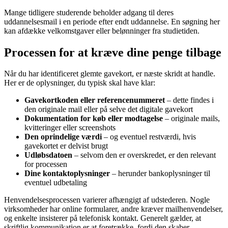
Mange tidligere studerende beholder adgang til deres
uddannelsesmail i en periode efter endt uddannelse. En søgning her
kan afdække velkomstgaver eller belønninger fra studietiden.
Processen for at kræve dine penge tilbage
Når du har identificeret glemte gavekort, er næste skridt at handle.
Her er de oplysninger, du typisk skal have klar:
Gavekortkoden eller referencenummeret
– dette findes i
den originale mail eller på selve det digitale gavekort
Dokumentation for køb eller modtagelse
– originale mails,
kvitteringer eller screenshots
Den oprindelige værdi
– og eventuel restværdi, hvis
gavekortet er delvist brugt
Udløbsdatoen
– selvom den er overskredet, er den relevant
for processen
Dine kontaktoplysninger
– herunder bankoplysninger til
eventuel udbetaling
Henvendelsesprocessen varierer afhængigt af udstederen. Nogle
virksomheder har online formularer, andre kræver mailhenvendelser,
og enkelte insisterer på telefonisk kontakt. Generelt gælder, at
skriftlig kommunikation er at foretrække, fordi den skaber