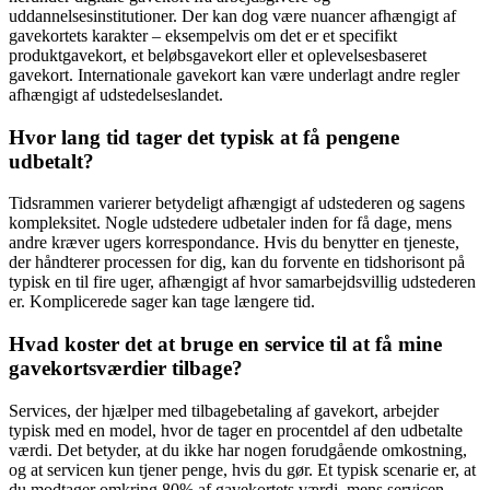
uddannelsesinstitutioner. Der kan dog være nuancer afhængigt af
gavekortets karakter – eksempelvis om det er et specifikt
produktgavekort, et beløbsgavekort eller et oplevelsesbaseret
gavekort. Internationale gavekort kan være underlagt andre regler
afhængigt af udstedelseslandet.
Hvor lang tid tager det typisk at få pengene
udbetalt?
Tidsrammen varierer betydeligt afhængigt af udstederen og sagens
kompleksitet. Nogle udstedere udbetaler inden for få dage, mens
andre kræver ugers korrespondance. Hvis du benytter en tjeneste,
der håndterer processen for dig, kan du forvente en tidshorisont på
typisk en til fire uger, afhængigt af hvor samarbejdsvillig udstederen
er. Komplicerede sager kan tage længere tid.
Hvad koster det at bruge en service til at få mine
gavekortsværdier tilbage?
Services, der hjælper med tilbagebetaling af gavekort, arbejder
typisk med en model, hvor de tager en procentdel af den udbetalte
værdi. Det betyder, at du ikke har nogen forudgående omkostning,
og at servicen kun tjener penge, hvis du gør. Et typisk scenarie er, at
du modtager omkring 80% af gavekortets værdi, mens servicen