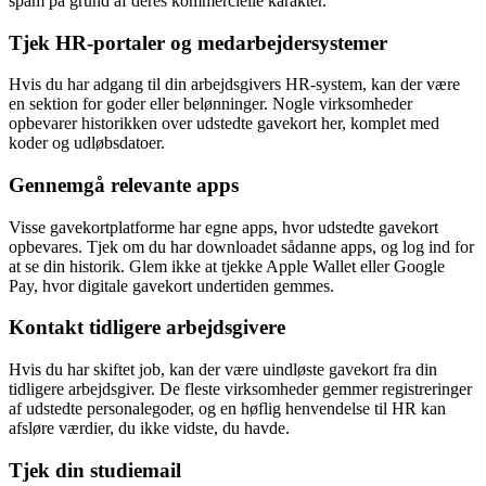
spam på grund af deres kommercielle karakter.
Tjek HR-portaler og medarbejdersystemer
Hvis du har adgang til din arbejdsgivers HR-system, kan der være
en sektion for goder eller belønninger. Nogle virksomheder
opbevarer historikken over udstedte gavekort her, komplet med
koder og udløbsdatoer.
Gennemgå relevante apps
Visse gavekortplatforme har egne apps, hvor udstedte gavekort
opbevares. Tjek om du har downloadet sådanne apps, og log ind for
at se din historik. Glem ikke at tjekke Apple Wallet eller Google
Pay, hvor digitale gavekort undertiden gemmes.
Kontakt tidligere arbejdsgivere
Hvis du har skiftet job, kan der være uindløste gavekort fra din
tidligere arbejdsgiver. De fleste virksomheder gemmer registreringer
af udstedte personalegoder, og en høflig henvendelse til HR kan
afsløre værdier, du ikke vidste, du havde.
Tjek din studiemail