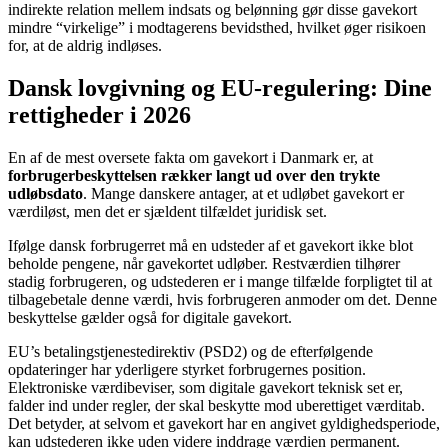
indirekte relation mellem indsats og belønning gør disse gavekort
mindre “virkelige” i modtagerens bevidsthed, hvilket øger risikoen
for, at de aldrig indløses.
Dansk lovgivning og EU-regulering: Dine
rettigheder i 2026
En af de mest oversete fakta om gavekort i Danmark er, at
forbrugerbeskyttelsen rækker langt ud over den trykte
udløbsdato
. Mange danskere antager, at et udløbet gavekort er
værdiløst, men det er sjældent tilfældet juridisk set.
Ifølge dansk forbrugerret må en udsteder af et gavekort ikke blot
beholde pengene, når gavekortet udløber. Restværdien tilhører
stadig forbrugeren, og udstederen er i mange tilfælde forpligtet til at
tilbagebetale denne værdi, hvis forbrugeren anmoder om det. Denne
beskyttelse gælder også for digitale gavekort.
EU’s betalingstjenestedirektiv (PSD2) og de efterfølgende
opdateringer har yderligere styrket forbrugernes position.
Elektroniske værdibeviser, som digitale gavekort teknisk set er,
falder ind under regler, der skal beskytte mod uberettiget værditab.
Det betyder, at selvom et gavekort har en angivet gyldighedsperiode,
kan udstederen ikke uden videre inddrage værdien permanent.