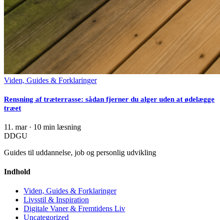
Viden, Guides & Forklaringer
Rensning af træterrasse: sådan fjerner du alger uden at ødelægge
træet
11. mar
·
10 min læsning
DDGU
Guides til uddannelse, job og personlig udvikling
Indhold
Viden, Guides & Forklaringer
Livsstil & Inspiration
Digitale Vaner & Fremtidens Liv
Uncategorized