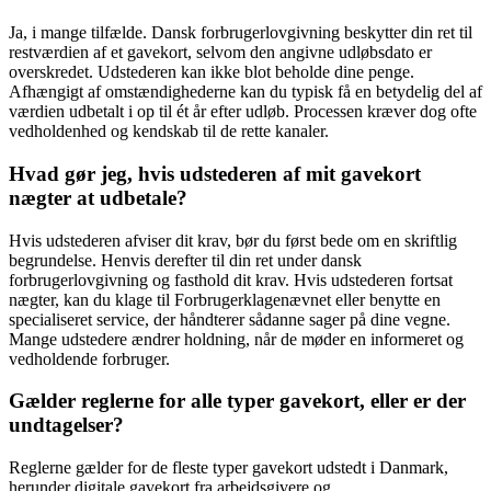
Ja, i mange tilfælde. Dansk forbrugerlovgivning beskytter din ret til
restværdien af et gavekort, selvom den angivne udløbsdato er
overskredet. Udstederen kan ikke blot beholde dine penge.
Afhængigt af omstændighederne kan du typisk få en betydelig del af
værdien udbetalt i op til ét år efter udløb. Processen kræver dog ofte
vedholdenhed og kendskab til de rette kanaler.
Hvad gør jeg, hvis udstederen af mit gavekort
nægter at udbetale?
Hvis udstederen afviser dit krav, bør du først bede om en skriftlig
begrundelse. Henvis derefter til din ret under dansk
forbrugerlovgivning og fasthold dit krav. Hvis udstederen fortsat
nægter, kan du klage til Forbrugerklagenævnet eller benytte en
specialiseret service, der håndterer sådanne sager på dine vegne.
Mange udstedere ændrer holdning, når de møder en informeret og
vedholdende forbruger.
Gælder reglerne for alle typer gavekort, eller er der
undtagelser?
Reglerne gælder for de fleste typer gavekort udstedt i Danmark,
herunder digitale gavekort fra arbejdsgivere og