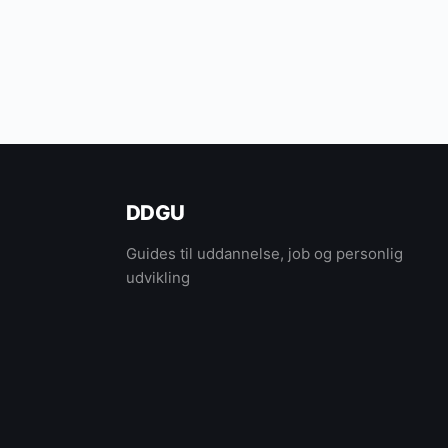
DDGU
Guides til uddannelse, job og personlig
udvikling