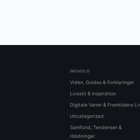
INDHOLD
Viden, Guides & Forklaringer
Livsstil & Inspiration
Digitale Vaner & Fremtidens Li
Uncategorized
Samfund, Tendenser &
Holdninger