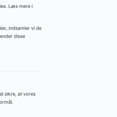
ies. Læs mere i
lar, indsamler vi de
vender disse
t sikre, at vores
formål.