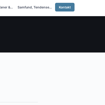
Vaner &…
Samfund, Tendenser &…
Kontakt