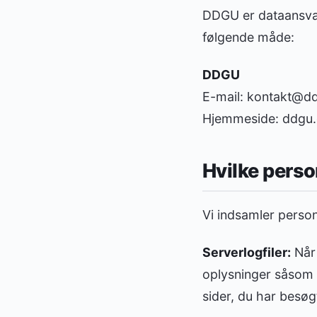
DDGU er dataansvar
følgende måde:
DDGU
E-mail: kontakt@d
Hjemmeside: ddgu
Hvilke perso
Vi indsamler perso
Serverlogfiler:
Når 
oplysninger såsom 
sider, du har besøg