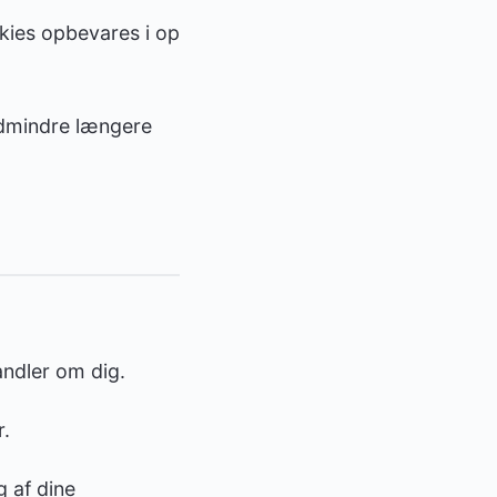
okies opbevares i op
edmindre længere
ndler om dig.
r.
 af dine