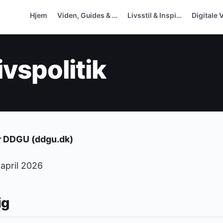
Hjem
Viden, Guides & …
Livsstil & Inspi…
Digitale 
ivspolitik
for DDGU (ddgu.dk)
 april 2026
ig