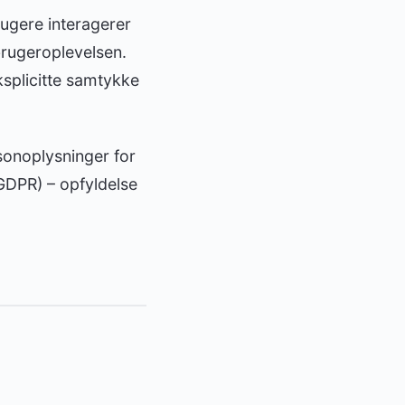
rugere interagerer
rugeroplevelsen.
eksplicitte samtykke
sonoplysninger for
(GDPR) – opfyldelse