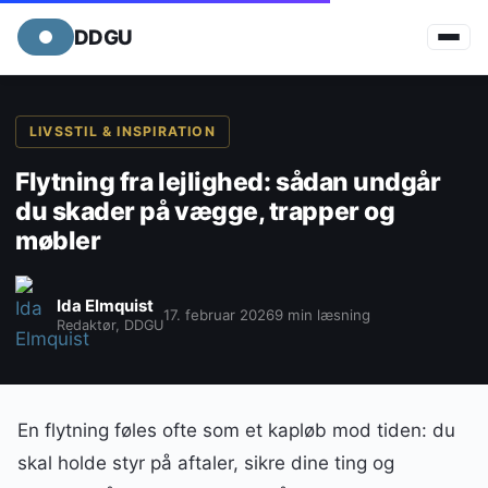
DDGU
LIVSSTIL & INSPIRATION
Flytning fra lejlighed: sådan undgår
du skader på vægge, trapper og
møbler
Ida Elmquist
17. februar 2026
9 min læsning
Redaktør, DDGU
En flytning føles ofte som et kapløb mod tiden: du
skal holde styr på aftaler, sikre dine ting og