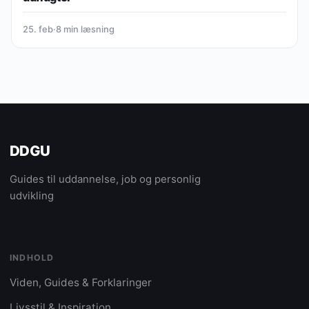
25. feb
·
8 min læsning
DDGU
Guides til uddannelse, job og personlig
udvikling
INDHOLD
Viden, Guides & Forklaringer
Livsstil & Inspiration