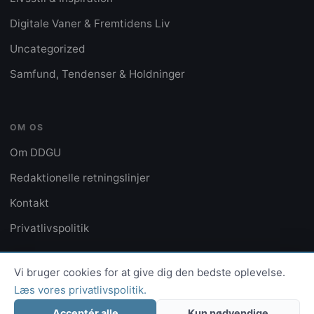
Digitale Vaner & Fremtidens Liv
Uncategorized
Samfund, Tendenser & Holdninger
OM OS
Om DDGU
Redaktionelle retningslinjer
Kontakt
Privatlivspolitik
Vi bruger cookies for at give dig den bedste oplevelse.
Læs vores privatlivspolitik.
© 2026 DDGU · Alle rettigheder forbeholdes
Privatlivspolitik
Kontakt
Acceptér alle
Kun nødvendige