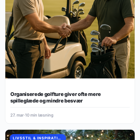
Organiserede golfture giver ofte mere
spilleglæde og mindre besvær
27. mar
·
10 min læsning
LIVSSTIL & INSPIRATION