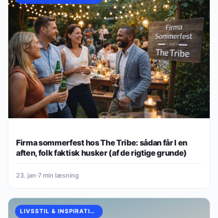
Firma sommerfest hos The Tribe: sådan får I en
aften, folk faktisk husker (af de rigtige grunde)
23. jan
·
7 min læsning
LIVSSTIL & INSPIRATION