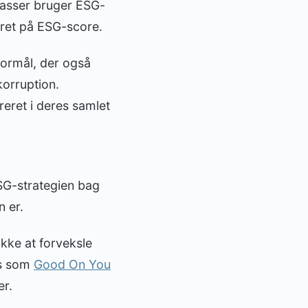
kasser bruger ESG-
eret på ESG-score.
formål, der også
korruption.
greret i deres samlet
ESG-strategien bag
n er.
kke at forveksle
es som
Good On You
er.