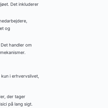
øet. Det inkluderer
medarbejdere,
tet og
 Det handler om
olmekanismer.
kun i erhvervslivet,
er, der tager
ici på lang sigt.