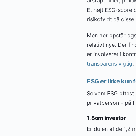
årsrapporter, poli
Et højt ESG-score 
risikofyldt på diss
Men her opstår også
relativt nye. Der 
er involveret i kont
transparens vigtig
.
ESG er ikke kun 
Selvom ESG oftest 
privatperson – på f
1. Som investor
Er du en af de 1,2 