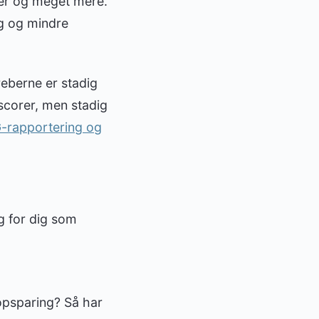
ger og meget mere.
g og mindre
reberne er stadig
scorer, men stadig
ESG-rapportering og
g for dig som
opsparing? Så har