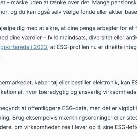
eret – måske uden at tænke over det. Mange pensions
snor, og du kan også selv vælge fonde eller aktier bas
jælpe dig med at sikre, at dine penge arbejder for et 
 dine værdier – fx klimaindsats, diversitet eller anti
pporterede i 2023
, at ESG-profilen nu er direkte inte
.
permarkedet, køber tøj eller bestiller elektronik, kan 
ikation af, hvor bæredygtig og ansvarlig virksomhede
gyndt at offentliggøre ESG-data, men det er vigtigt i
ing. Brug eksempelvis mærkningsordninger eller sit
rdere, om virksomheden reelt lever op til sine ESG-løft