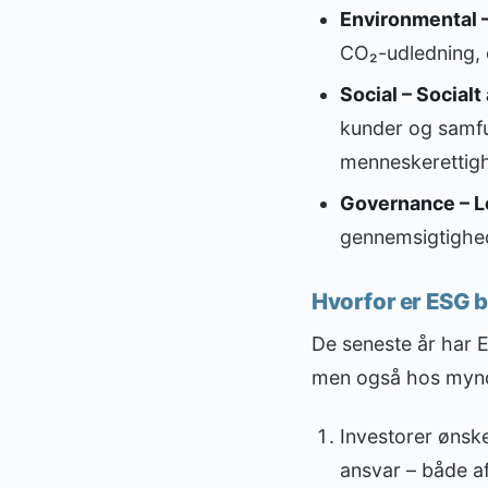
Environmental –
CO₂-udledning, 
Social – Socialt
kunder og samfun
menneskerettigh
Governance – L
gennemsigtighed
Hvorfor er ESG b
De seneste år har E
men også hos myndi
Investorer ønske
ansvar – både af