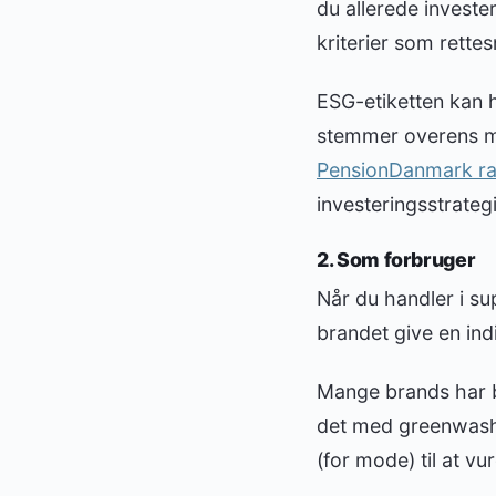
du allerede invest
kriterier som rette
ESG-etiketten kan h
stemmer overens med
PensionDanmark ra
investeringsstrategi
2. Som forbruger
Når du handler i su
brandet give en ind
Mange brands har be
det med greenwash
(for mode) til at vu