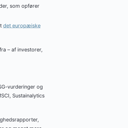
der, som opfører
et
det europæiske
ra – af investorer,
SG-vurderinger og
SCI, Sustainalytics
ighedsrapporter,