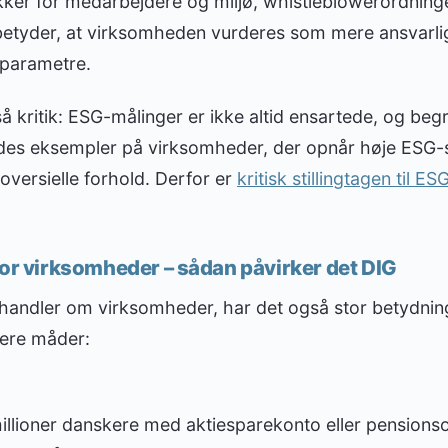
tikker for medarbejdere og miljø, whistleblowerordnin
betyder, at virksomheden vurderes som mere ansvarli
e parametre.
 kritik: ESG-målinger er ikke altid ensartede, og beg
findes eksempler på virksomheder, der opnår høje ESG-
roversielle forhold. Derfor er
kritisk stillingtagen til 
for virksomheder – sådan påvirker det DIG
handler om virksomheder, har det også stor betydnin
lere måder:
millioner danskere med aktiesparekonto eller pensions