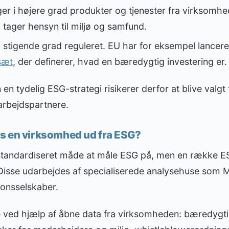
er i højere grad produkter og tjenester fra virksomhe
g tager hensyn til miljø og samfund.
 stigende grad reguleret. EU har for eksempel lancer
sæt
, der definerer, hvad en bæredygtig investering er.
 tydelig ESG-strategi risikerer derfor at blive valgt f
rbejdspartnere.
s en virksomhed ud fra ESG?
 standardiseret måde at måle ESG på, men en række E
 Disse udarbejdes af specialiserede analysehuse som M
sionsselskaber.
e ved hjælp af åbne data fra virksomheden: bæredygt