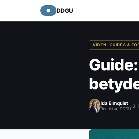
DDGU
VIDEN, GUIDES & F
Guide:
betyde
Ida Elmquist
·
3. 
Redaktør, DDGU