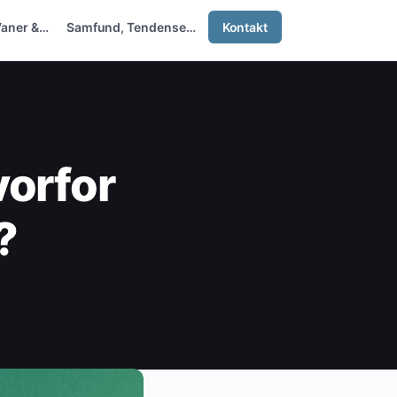
Vaner &…
Samfund, Tendenser &…
Kontakt
vorfor
?