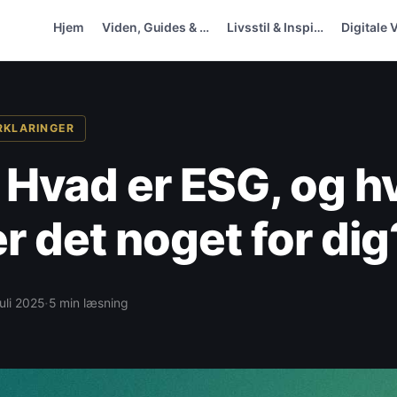
Hjem
Viden, Guides & …
Livsstil & Inspi…
Digitale 
ORKLARINGER
 Hvad er ESG, og h
r det noget for dig
·
juli 2025
5 min læsning