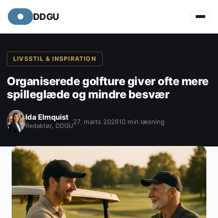
DDGU
LIVSSTIL & INSPIRATION
Organiserede golfture giver ofte mere
spilleglæde og mindre besvær
Ida Elmquist
27. marts 2026
10 min læsning
Redaktør, DDGU