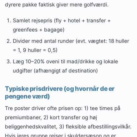
dyrere pakke faktisk giver mere golfværdi.
Samlet rejsepris (fly + hotel + transfer +
greenfees + bagage)
Divider med antal runder (evt. vægtet: 18 huller
= 1, 9 huller = 0,5)
Læg 10–20% oveni til mad/drikke og lokale
udgifter (afhængigt af destination)
Typiske prisdrivere (og hvornår de er
pengene værd)
Tre poster driver ofte prisen op: 1) tee times på
premiumbaner, 2) kort transfer og høj
beliggenhedskvalitet, 3) fleksible afbestillingsvilkår.
Hvis jeres gruppe rejser i skuldersæson og er