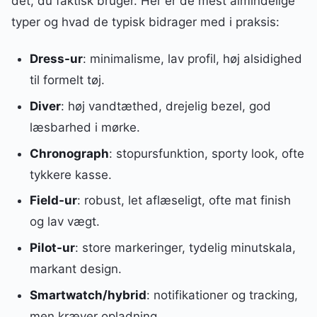
det, du faktisk bruger. Her er de mest almindelige
typer og hvad de typisk bidrager med i praksis:
Dress-ur
: minimalisme, lav profil, høj alsidighed
til formelt tøj.
Diver
: høj vandtæthed, drejelig bezel, god
læsbarhed i mørke.
Chronograph
: stopursfunktion, sporty look, ofte
tykkere kasse.
Field-ur
: robust, let aflæseligt, ofte mat finish
og lav vægt.
Pilot-ur
: store markeringer, tydelig minutskala,
markant design.
Smartwatch/hybrid
: notifikationer og tracking,
men kræver opladning.