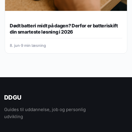
Dødt batteri midt på dagen? Derfor er batteriskift
din smarteste løsning i 2026
8. jun
·
9 min læsning
DDGU
Guides til uddannelse, job og personlig
udvikling