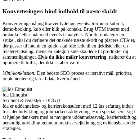
Konverteringer: bind indhold til næste skridt
Konverteringsmåling kræver tydelige events: formular-submit,
demo-booking, køb eller klik på kontakt. Brug UTM internt med
omtanke, eller mål med events i analytics. Når du opdaterer en
artikel, skal du definere det ønskede næste skridt og placere CTA’er,
der passer til intent: en guide skal ofte lede til en tjekliste eller en
relateret løsning, mens en kategori-side skal lede til produkter og
sammenligninger.
Hvis du ikke måler konvertering
, risikerer du at
optimere til trafik, der ikke skaber værdi.
Mini-konklusion:
Den bedste SEO-proces er iterativ: mål, prioriter,
implementér, og lær af data hver måned.
Ida Elmquist
Skribent & redaktør · DDGU
Ida er uddannelses- og karrierekonsulent med 12 års erfaring inden
for talentudvikling og jobmarkedsrådgivning. Hun specialiserer sig i
at hjælpe danskere med at navigere uddannelsesvalg, karriereskift og
personlig udvikling gennem praktisk vejledning og evidensbaserede
strategier.