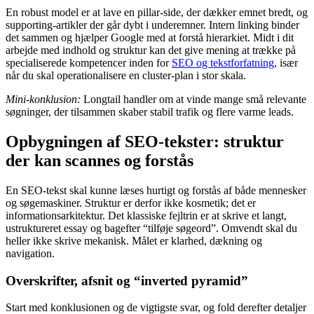
En robust model er at lave en pillar-side, der dækker emnet bredt, og
supporting-artikler der går dybt i underemner. Intern linking binder
det sammen og hjælper Google med at forstå hierarkiet. Midt i dit
arbejde med indhold og struktur kan det give mening at trække på
specialiserede kompetencer inden for
SEO og tekstforfatning
, især
når du skal operationalisere en cluster-plan i stor skala.
Mini-konklusion:
Longtail handler om at vinde mange små relevante
søgninger, der tilsammen skaber stabil trafik og flere varme leads.
Opbygningen af SEO-tekster: struktur
der kan scannes og forstås
En SEO-tekst skal kunne læses hurtigt og forstås af både mennesker
og søgemaskiner. Struktur er derfor ikke kosmetik; det er
informationsarkitektur. Det klassiske fejltrin er at skrive et langt,
ustruktureret essay og bagefter “tilføje søgeord”. Omvendt skal du
heller ikke skrive mekanisk. Målet er klarhed, dækning og
navigation.
Overskrifter, afsnit og “inverted pyramid”
Start med konklusionen og de vigtigste svar, og fold derefter detaljer