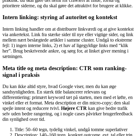
praktisk: du skal gøre det nemt for crawlers at finde, forstå og
prioritere siderne, og du skal gøre det attraktivt for brugere at klikke.
Intern linking: styring af autoritet og kontekst
Intern linking handler om at distribuere linkværdi og at give kontekst
via ankertekst. Link fra stærke sider til nye eller vigtige sider, og link
mellem nært beslægtede artikler i samme cluster. Undgå to ekstreme
fejl: 1) ingen interne links, 2) et hav af ligegyldige links med “klik
her”. Brug beskrivende ankre, og sørg for, at linket giver mening i
sætningen.
Meta title og meta description: CTR som ranking-
signal i praksis
Du kan ikke altid styre, hvad Google viser, men du kan øge
sandsynligheden. En stærk title balancerer relevans og
differentiering: primært keyword tæt på starten, men med et løfte, en
vinkel eller et format. Meta description er din micro-copy; den skal
spejle intent og reducere tvivl.
Højere CTR
kan give bedre trafik
selv uden bedre rangering, og i nogle cases påvirker brugerfeedback
din synlighed over tid.
Title: 50–60 tegn, tydelig vinkel, undgå tomme superlativer
Description: 140–160 tegn, konkret outcome, evt. tal eller trin