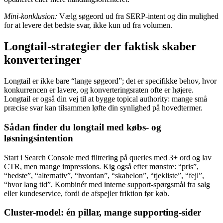
Mini-konklusion:
Vælg søgeord ud fra SERP-intent og din mulighed
for at levere det bedste svar, ikke kun ud fra volumen.
Longtail-strategier der faktisk skaber
konverteringer
Longtail er ikke bare “lange søgeord”; det er specifikke behov, hvor
konkurrencen er lavere, og konverteringsraten ofte er højere.
Longtail er også din vej til at bygge topical authority: mange små
præcise svar kan tilsammen løfte din synlighed på hovedtermer.
Sådan finder du longtail med købs- og
løsningsintention
Start i Search Console med filtrering på queries med 3+ ord og lav
CTR, men mange impressions. Kig også efter mønstre: “pris”,
“bedste”, “alternativ”, “hvordan”, “skabelon”, “tjekliste”, “fejl”,
“hvor lang tid”. Kombinér med interne support-spørgsmål fra salg
eller kundeservice, fordi de afspejler friktion før køb.
Cluster-model: én pillar, mange supporting-sider