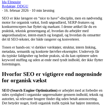
Ida Elmquist
Redaktør, DDGU
·
16. februar 2026
·
10 min læsning
SEO er ikke længere en “nice to have”-disciplin, men en nødvendig
motor for organisk vækst, fordi søgeadfærd, SERP-features og
konkurrencepres har flyttet sig markant. I denne artikel får du en
praktisk, teknisk gennemgang af, hvordan du arbejder med
søgeordsanalyse, intent-match og longtail, og hvordan du omsætter
det til SEO-tekster, der både rangerer og konverterer.
Tonen er hands-on: vi dækker værktøjer, struktur, intern linking,
metadata, semantik og konkrete før/efter-eksempler. Undervejs får
du typiske faldgruber og bedste praksis, så du kan optimere uden
keyword stuffing og uden at ende med tyndt indhold, der ikke flytter
forretningen.
Hvorfor SEO er vigtigere end nogensinde
for organisk vækst
SEO (Search Engine Optimization)
er arbejdet med at forbedre en
sides synlighed i organiske søgeresultater gennem indhold, teknik og
autoritet, så relevante brugere finder dig uden betalt annoncering.
Det betyder noget, fordi organisk trafik typisk har højere intention,