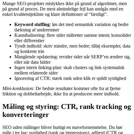
Mange SEO-projekter mislykkes ikke på grund af algoritmer, men
på grund af proces. De mest almindelige fejl kan undgås med en
enkel kvalitetstjekliste og klare definitioner af “færdigt”.
Keyword stuffing
: løs det med semantisk variation og bedre
dækning af underemner
Kannibalisering: flere sider målretter samme intent; konsolider
eller differentier
Tyndt indhold: skriv mindre, men bedre; tilføj eksempler, data
og konkrete trin
Manglende opdatering: revider sider når SERP’en ændrer sig,
eller når data falder
Ingen intern linking-plan: skab clusters og link systematisk
mellem relaterede sider
Ignorering af CTR: stærk rank uden klik er spildt synlighed
Mini-konklusion:
De bedste resultater kommer ofte fra at fjerne
friktion og dobbeltarbejde, ikke fra at producere mere indhold.
Måling og styring: CTR, rank tracking og
konverteringer
SEO uden målinger bliver hurtigt en mavefornemmelse. Du bør
måle i tre lag: synlighed (rank og impressions), adfærd (CTR og