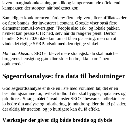
lavere marginalomkostning pr. klik og længerevarende effekt end
kampagner, der stopper, når budgettet gør.
Samtidig er konkurrencen hårdere: flere udgivere, flere affiliate-sider
og flere brands, der investerer i content. Google viser også flere
elementer som AI-oversigter, “People also ask” og lokale pakker,
hvilket kan presse CTR ned, selv når du rangerer pænt. Derfor
handler SEO i 2026 ikke kun om at få en placering, men om at
vinde det rigtige SERP-udsnit med den rigtige vinkel.
Mini-konklusion:
SEO er blevet mere strategisk: du skal matche
brugerens hensigt og gøre dine sider bedre, ikke bare “mere
optimerede”.
Søgeordsanalyse: fra data til beslutninger
God søgeordsanalyse er ikke en liste med volumen-tal; det er en
beslutningsramme for, hvilket indhold der skal bygges, opdateres og
prioriteres. Spørgsmålet “hvad koster SEO?” besvares indirekte her:
jo bedre din analyse og prioritering, jo mindre spilder du tid på sider,
der aldrig får traction, og jo hurtigere kan du få effekt.
Værktøjer der giver dig både bredde og dybde