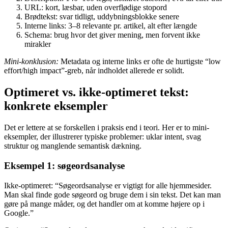
URL: kort, læsbar, uden overflødige stopord
Brødtekst: svar tidligt, uddybningsblokke senere
Interne links: 3–8 relevante pr. artikel, alt efter længde
Schema: brug hvor det giver mening, men forvent ikke
mirakler
Mini-konklusion:
Metadata og interne links er ofte de hurtigste “low
effort/high impact”-greb, når indholdet allerede er solidt.
Optimeret vs. ikke-optimeret tekst:
konkrete eksempler
Det er lettere at se forskellen i praksis end i teori. Her er to mini-
eksempler, der illustrerer typiske problemer: uklar intent, svag
struktur og manglende semantisk dækning.
Eksempel 1: søgeordsanalyse
Ikke-optimeret: “Søgeordsanalyse er vigtigt for alle hjemmesider.
Man skal finde gode søgeord og bruge dem i sin tekst. Det kan man
gøre på mange måder, og det handler om at komme højere op i
Google.”