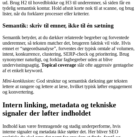
ud. Brug H2 til hovedblokke og H3 til underemner, så siden får en
tydelig semantisk kontur. Hold afsnit korte nok til at scanne, og brug
lister, når du forklarer processer eller kriterier.
Semantik: skriv til emner, ikke til én sætning
Semantik betyder, at du dækker relaterede begreber og forventede
underemner, så teksten matcher det, brugeren faktisk vil vide. Hvis
emnet er “søgeordsanalyse”, forventes der typisk omtale af volumen,
intent, konkurrence, clustering, SERP-check og prioritering. Brug
synonymer naturligt, og forklar fagbegreber uden at blive
undervisningsagtig.
Topical coverage
slår ofte aggressiv gentagelse
af et enkelt keyword.
Mini-konklusion:
God struktur og semantisk dækning gør teksten
lettere at rangere og lettere at læse, hvilket typisk løfter engagement
og konvertering.
Intern linking, metadata og tekniske
signaler der løfter indholdet
Indhold kan være fremragende og stadig underperforme, hvis
interne signaler og metadata ikke støtter det. Her bliver SEO