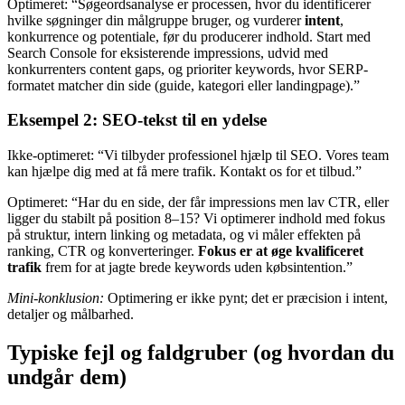
Optimeret: “Søgeordsanalyse er processen, hvor du identificerer
hvilke søgninger din målgruppe bruger, og vurderer
intent
,
konkurrence og potentiale, før du producerer indhold. Start med
Search Console for eksisterende impressions, udvid med
konkurrenters content gaps, og prioriter keywords, hvor SERP-
formatet matcher din side (guide, kategori eller landingpage).”
Eksempel 2: SEO-tekst til en ydelse
Ikke-optimeret: “Vi tilbyder professionel hjælp til SEO. Vores team
kan hjælpe dig med at få mere trafik. Kontakt os for et tilbud.”
Optimeret: “Har du en side, der får impressions men lav CTR, eller
ligger du stabilt på position 8–15? Vi optimerer indhold med fokus
på struktur, intern linking og metadata, og vi måler effekten på
ranking, CTR og konverteringer.
Fokus er at øge kvalificeret
trafik
frem for at jagte brede keywords uden købsintention.”
Mini-konklusion:
Optimering er ikke pynt; det er præcision i intent,
detaljer og målbarhed.
Typiske fejl og faldgruber (og hvordan du
undgår dem)