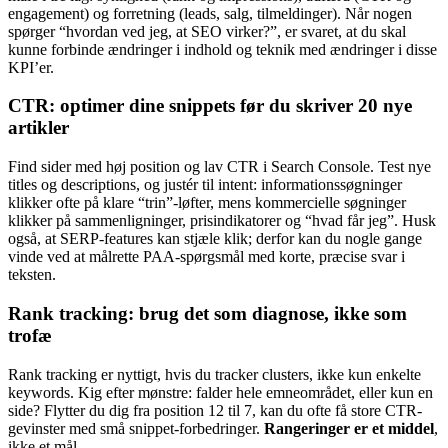
engagement) og forretning (leads, salg, tilmeldinger). Når nogen
spørger “hvordan ved jeg, at SEO virker?”, er svaret, at du skal
kunne forbinde ændringer i indhold og teknik med ændringer i disse
KPI’er.
CTR: optimer dine snippets før du skriver 20 nye
artikler
Find sider med høj position og lav CTR i Search Console. Test nye
titles og descriptions, og justér til intent: informationssøgninger
klikker ofte på klare “trin”-løfter, mens kommercielle søgninger
klikker på sammenligninger, prisindikatorer og “hvad får jeg”. Husk
også, at SERP-features kan stjæle klik; derfor kan du nogle gange
vinde ved at målrette PAA-spørgsmål med korte, præcise svar i
teksten.
Rank tracking: brug det som diagnose, ikke som
trofæ
Rank tracking er nyttigt, hvis du tracker clusters, ikke kun enkelte
keywords. Kig efter mønstre: falder hele emneområdet, eller kun en
side? Flytter du dig fra position 12 til 7, kan du ofte få store CTR-
gevinster med små snippet-forbedringer.
Rangeringer er et middel
,
ikke et mål.