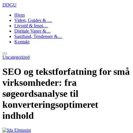
DDGU
Hjem
Viden, Guides & …
Livsstil & Inspi…
Digitale Vaner &…
Samfund, Tendenser &…
Kontakt
Uncategorized
SEO og tekstforfatning for små
virksomheder: fra
søgeordsanalyse til
konverteringsoptimeret
indhold