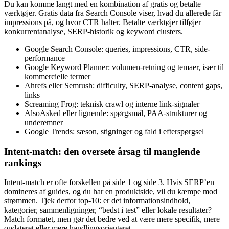
Du kan komme langt med en kombination af gratis og betalte
værktøjer. Gratis data fra Search Console viser, hvad du allerede får
impressions på, og hvor CTR halter. Betalte værktøjer tilføjer
konkurrentanalyse, SERP-historik og keyword clusters.
Google Search Console: queries, impressions, CTR, side-
performance
Google Keyword Planner: volumen-retning og temaer, især til
kommercielle termer
Ahrefs eller Semrush: difficulty, SERP-analyse, content gaps,
links
Screaming Frog: teknisk crawl og interne link-signaler
AlsoAsked eller lignende: spørgsmål, PAA-strukturer og
underemner
Google Trends: sæson, stigninger og fald i efterspørgsel
Intent-match: den oversete årsag til manglende
rankings
Intent-match er ofte forskellen på side 1 og side 3. Hvis SERP’en
domineres af guides, og du har en produktside, vil du kæmpe mod
strømmen. Tjek derfor top-10: er det informationsindhold,
kategorier, sammenligninger, “bedst i test” eller lokale resultater?
Match formatet, men gør det bedre ved at være mere specifik, mere
opdateret eller mere handlingsorienteret.