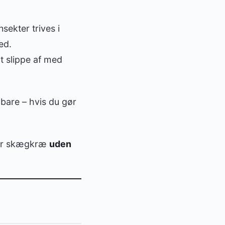
sekter trives i
ed.
t slippe af med
bare – hvis du gør
per skægkræ
uden