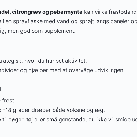
ndel, citrongræs og pebermynte
kan virke frastødend
e i en sprayflaske med vand og sprøjt langs paneler og
arig, men god som supplement.
rategisk, hvor du har set aktivitet.
ndivider og hjælper med at overvåge udviklingen.
g
frost.
ed -18 grader dræber både voksne og æg.
il bøger, tøj eller små genstande, du ikke vil smide u