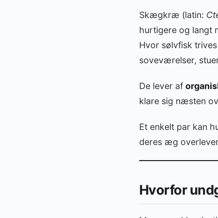
Skægkræ (latin:
Ct
hurtigere og langt
Hvor sølvfisk triv
soveværelser, stue
De lever af
organis
klare sig næsten ov
Et enkelt par kan hur
deres æg overlever
Hvorfor undg