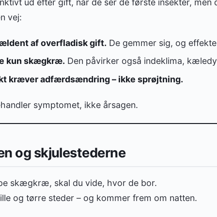
tivt ud efter gift, når de ser de første insekter, men 
n vej:
ldent af overfladisk gift.
De gemmer sig, og effekte
ke kun skægkræ.
Den påvirker også indeklima, kæledyr
kt kræver adfærdsændring – ikke sprøjtning.
behandler symptomet, ikke årsagen.
gen og skjulestederne
 skægkræ, skal du vide, hvor de bor.
ille og tørre steder – og kommer frem om natten.