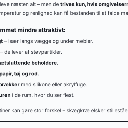
eve næsten alt – men de
trives kun, hvis omgivelsern
peratur og renlighed kan få bestanden til at falde ma
mmet mindre attraktivt:
gt
– især langs vægge og under møbler.
– de lever af støvpartikler.
tætsluttende beholdere.
apir, tøj og rod.
sprækker
med silikone eller akrylfuge.
uren
i de rum, hvor du ser flest.
iner kan gøre stor forskel – skægkræ elsker stilleståe