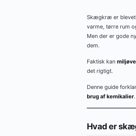
Skægkræ er blevet e
varme, tørre rum o
Men der er gode nyh
dem.
Faktisk kan
miljøv
det rigtigt.
Denne guide forkla
brug af kemikalier
.
Hvad er skæg