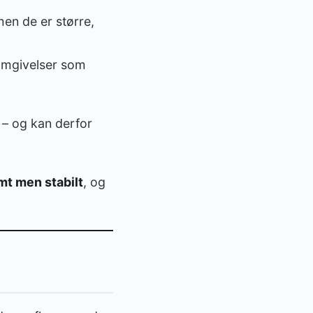
en de er større,
 omgivelser som
r – og kan derfor
mt men stabilt
, og