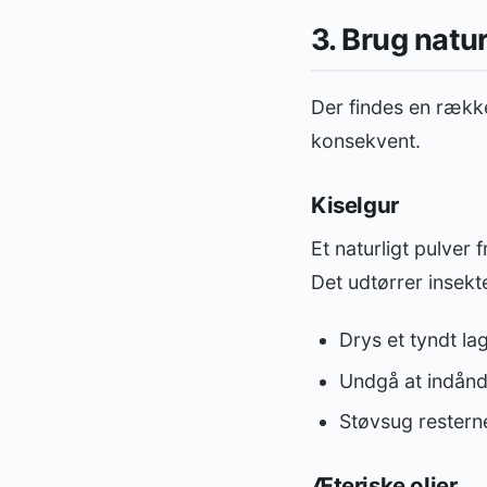
3. Brug nat
Der findes en ræk
konsekvent.
Kiselgur
Et naturligt pulver f
Det udtørrer insekt
Drys et tyndt la
Undgå at indånd
Støvsug resterne
Æteriske olier