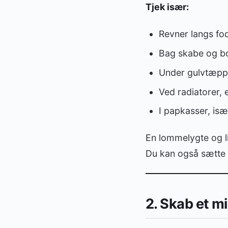
Tjek især:
Revner langs fo
Bag skabe og b
Under gulvtæpp
Ved radiatorer, 
I papkasser, is
En lommelygte og li
Du kan også sætte
2. Skab et mi