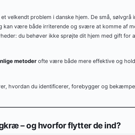
t velkendt problem i danske hjem. De små, sølvgrå in
g kan være både irriterende og svære at komme af m
eder: du behøver ikke sprøjte dit hjem med gift for a
enlige metoder
ofte være både mere effektive og hold
rer, hvordan du identificerer, forebygger og bekæm
kræ – og hvorfor flytter de ind?