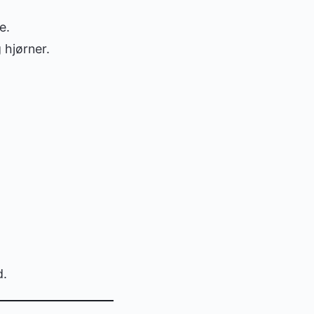
e.
 hjørner.
d.