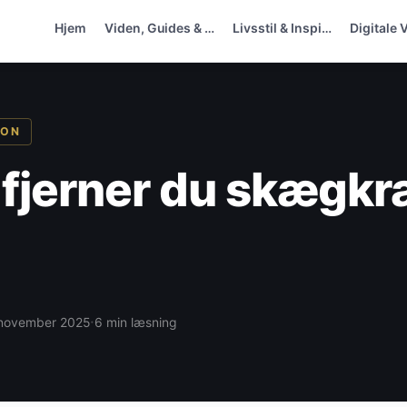
Hjem
Viden, Guides & …
Livsstil & Inspi…
Digitale 
ION
fjerner du skægk
·
 november 2025
6 min læsning