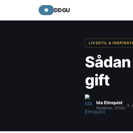
DDGU
LIVSSTIL & INSPIRAT
Sådan 
gift
Ida Elmquist
·
3.
Redaktør, DDGU