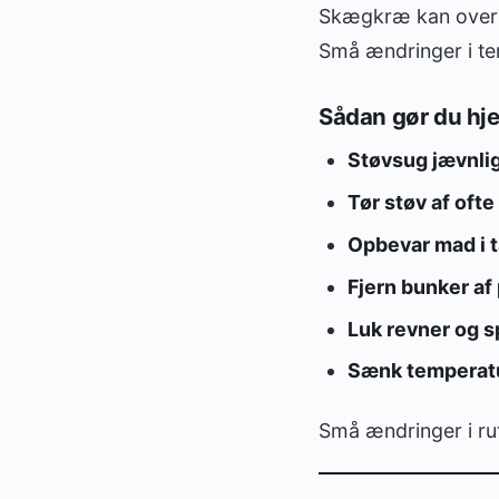
Skægkræ kan overl
Små ændringer i tem
Sådan gør du hje
Støvsug jævnli
Tør støv af ofte
Opbevar mad i 
Fjern bunker af p
Luk revner og 
Sænk temperat
Små ændringer i rut