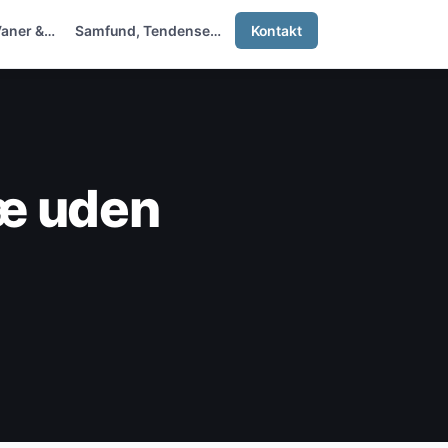
Vaner &…
Samfund, Tendenser &…
Kontakt
ræ uden