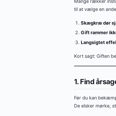
Mange rækker instink
til at vælge en ande
Skægkræ dør sjæ
Gift rammer ik
Langsigtet effe
Kort sagt: Giften 
1. Find årsa
Før du kan bekæmpe
De elsker mørke, st