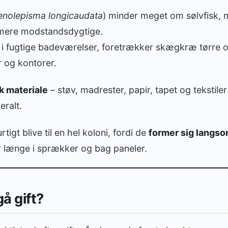
enolepisma longicaudata
) minder meget om sølvfisk, m
 mere modstandsdygtige.
es i fugtige badeværelser, foretrækker skægkræ tørre
r og kontorer.
k materiale
– støv, madrester, papir, tapet og tekstile
eralt.
tigt blive til en hel koloni, fordi de
former sig langso
 længe i sprækker og bag paneler.
å gift?