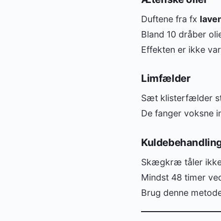
Duftene fra fx
lave
Bland 10 dråber oli
Effekten er ikke v
Limfælder
Sæt klisterfælder st
De fanger voksne i
Kuldebehandlin
Skægkræ tåler ikke 
Mindst 48 timer v
Brug denne metode t