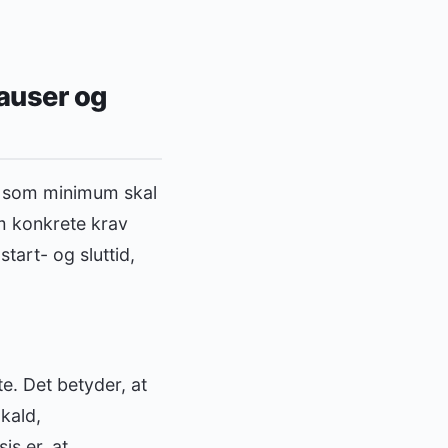
pauser og
er som minimum skal
om konkrete krav
art- og sluttid,
te. Det betyder, at
kald,
is er, at