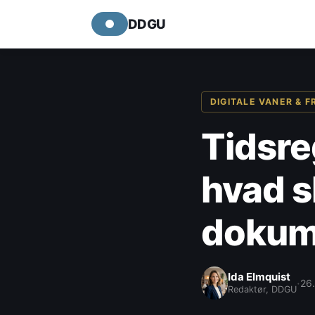
DDGU
DIGITALE VANER & F
Tidsre
hvad s
dokum
Ida Elmquist
·
26.
Redaktør, DDGU