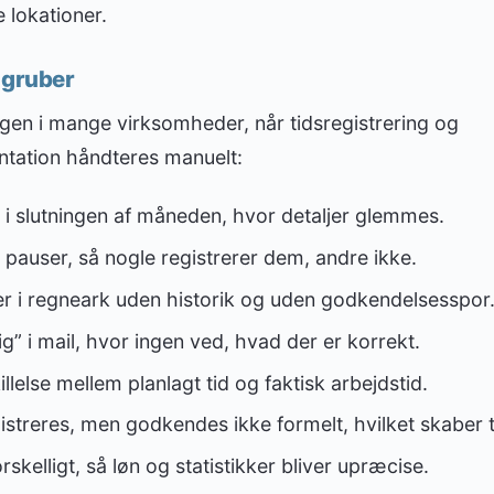
e lokationer.
dgruber
r igen i mange virksomheder, når tidsregistrering og
tation håndteres manuelt:
g i slutningen af måneden, hvor detaljer glemmes.
 pauser, så nogle registrerer dem, andre ikke.
er i regneark uden historik og uden godkendelsesspor
ig” i mail, hvor ingen ved, hvad der er korrekt.
lelse mellem planlagt tid og faktisk arbejdstid.
streres, men godkendes ikke formelt, hvilket skaber t
skelligt, så løn og statistikker bliver upræcise.