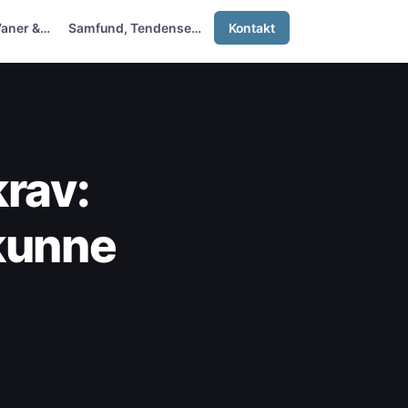
Vaner &…
Samfund, Tendenser &…
Kontakt
krav:
kunne