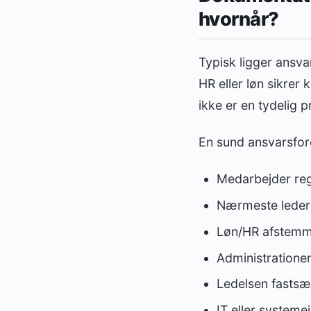
hvornår?
Typisk ligger ansva
HR eller løn sikrer
ikke er en tydelig p
En sund ansvarsfor
Medarbejder regi
Nærmeste leder k
Løn/HR afstemm
Administrationen
Ledelsen fastsæt
IT eller system