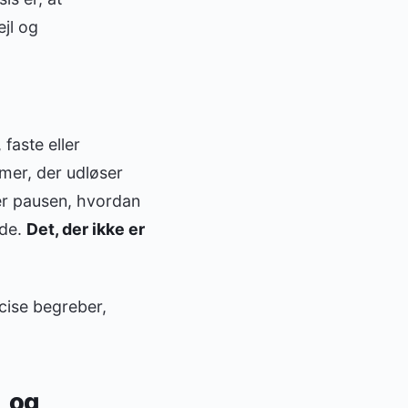
ejl og
faste eller
timer, der udløser
ller pausen, hvordan
jde.
Det, der ikke er
cise begreber,
, og