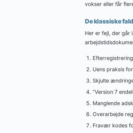
vokser eller får fler
De klassiske fal
Her er fejl, der gå
arbejdstidsdokumen
Efterregistrerin
Uens praksis for
Skjulte ændring
“Version 7 endel
Manglende adskil
Overarbejde regi
Fravær kodes for