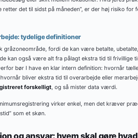
etter det til sidst på måneden”, er der høj risiko for f
bejde: tydelige definitioner
sk gråzoneområde, fordi de kan være betalte, ubetalte, 
de kan også være alt fra pålagt ekstra tid til frivillige 
Derfor bør I have en klar intern definition: hvornår tæ
hvornår bliver ekstra tid til overarbejde eller merarbe
gistreret forskelligt
, og så mister data værdi.
inimumsregistrering virker enkel, men det kræver præ
dstid” som et skøn.
on og ansvar: hvem skal gøre hvad