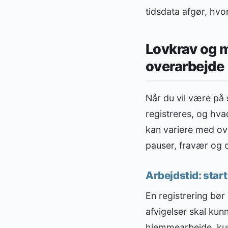
tidsdata afgør, hvor
Lovkrav og m
overarbejde
Når du vil være på 
registreres, og hva
kan variere med ove
pauser, fravær og 
Arbejdstid: start
En registrering bør 
afvigelser skal ku
hjemmearbejde, kund