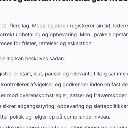
ret i flere lag. Medarbejderen registrerer sin tid, lede
 korrekt udbetaling og opbevaring. Men i praksis opstå
roces for frister, rettelser og eskalation.
deling kan beskrives sådan:
strerer start, slut, pauser og relevante tillæg samme 
ontrollerer afvigelser og godkender inden en fast de
er mod overenskomstregler, satser og fraværskoder.
 sikrer adgangsstyring, opbevaring og slettepolitikker
ter politik og følger op på compliance-niveau.
ejer dokumenterer opsætning, integrationer og ændring