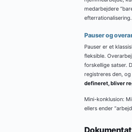
medarbejdere “bare r
efterrationalisering.
Pauser og overar
Pauser er et klassi
fleksible. Overarbej
forskellige satser. 
registreres den, og 
defineret, bliver re
Mini-konklusion: M
ellers ender “arbej
Dokumentati