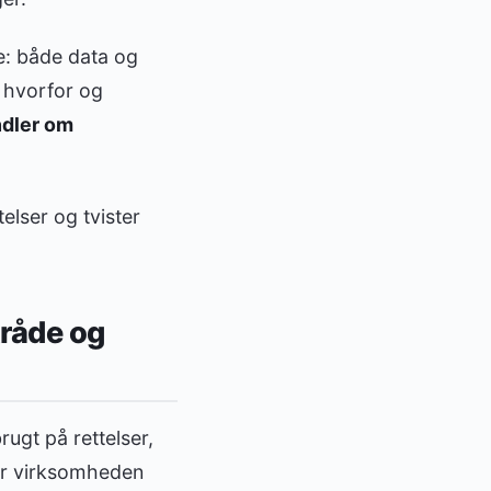
te: både data og
 hvorfor og
dler om
telser og tvister
tråde og
rugt på rettelser,
når virksomheden