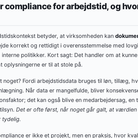
 compliance for arbejdstid, og hvor
dstidskontekst betyder, at virksomheden kan
dokume
jde korrekt og rettidigt i overensstemmelse med lovgi
nterne politikker. Kort sagt: Det handler om at kunne
t oplysningerne er til at stole på.
noget? Fordi arbejdstidsdata bruges til løn, tillæg, hvi
anlægning. Når data er mangelfulde, bliver konsekvens
ationsfaktor; det kan også blive en medarbejdersag, en 
tilsyn.
Det er ofte først, når noget går galt, at værdie
 tydelig.
mpliance er ikke et projekt, men en praksis, hvor kvali