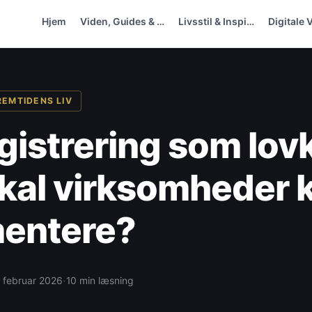
Hjem
Viden, Guides & …
Livsstil & Inspi…
Digitale 
REMTIDENS LIV
gistrering som lov
kal virksomheder 
entere?
·
 februar 2026
10 min læsning