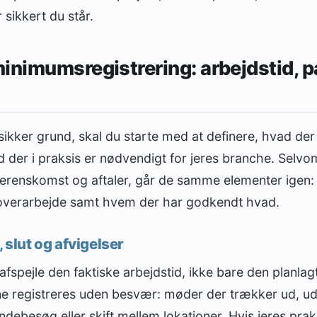
 sikkert du står.
inimumsregistrering: arbejdstid, 
sikker grund, skal du starte med at definere, hvad d
d der i praksis er nødvendigt for jeres branche. Selv
renskomst og aftaler, går de samme elementer igen: st
overarbejde samt hvem der har godkendt hvad.
, slut og afvigelser
afspejle den faktiske arbejdstid, ikke bare den planlag
nne registreres uden besvær: møder der trækker ud, ud
ebesøg eller skift mellem lokationer. Hvis jeres praks