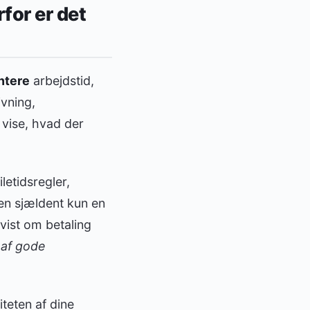
for er det
ntere
arbejdstid,
vning,
 vise, hvad der
letidsregler,
en sjældent kun en
tvist om betaling
n af gode
teten af dine