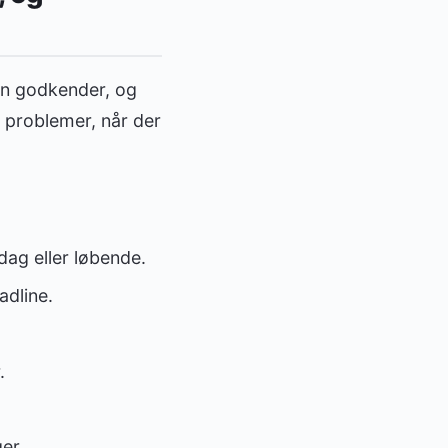
ren godkender, og
r problemer, når der
dag eller løbende.
adline.
.
er.