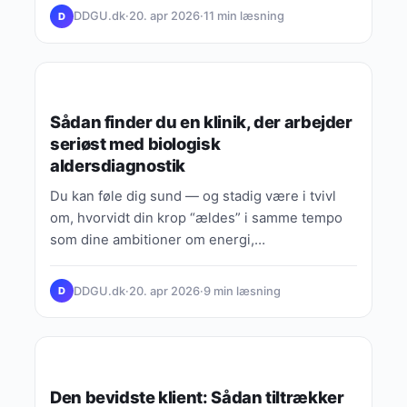
DDGU.dk
·
20. apr 2026
·
11 min læsning
D
VIDEN, GUIDES & FORKLARINGER
Sådan finder du en klinik, der arbejder
seriøst med biologisk
aldersdiagnostik
Du kan føle dig sund — og stadig være i tvivl
om, hvorvidt din krop “ældes” i samme tempo
som dine ambitioner om energi,…
DDGU.dk
·
20. apr 2026
·
9 min læsning
D
VIDEN, GUIDES & FORKLARINGER
Den bevidste klient: Sådan tiltrækker