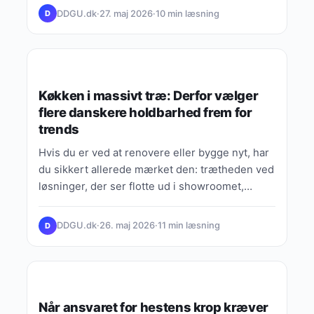
DDGU.dk
·
27. maj 2026
·
10 min læsning
D
VIDEN, GUIDES & FORKLARINGER
Køkken i massivt træ: Derfor vælger
flere danskere holdbarhed frem for
trends
Hvis du er ved at renovere eller bygge nyt, har
du sikkert allerede mærket den: trætheden ved
løsninger, der ser flotte ud i showroomet,…
DDGU.dk
·
26. maj 2026
·
11 min læsning
D
VIDEN, GUIDES & FORKLARINGER
Når ansvaret for hestens krop kræver