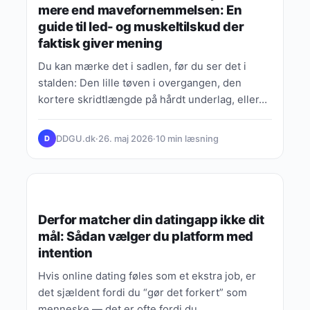
mere end mavefornemmelsen: En
guide til led- og muskeltilskud der
faktisk giver mening
Du kan mærke det i sadlen, før du ser det i
stalden: Den lille tøven i overgangen, den
kortere skridtlængde på hårdt underlag, eller…
DDGU.dk
·
26. maj 2026
·
10 min læsning
D
VIDEN, GUIDES & FORKLARINGER
Derfor matcher din datingapp ikke dit
mål: Sådan vælger du platform med
intention
Hvis online dating føles som et ekstra job, er
det sjældent fordi du “gør det forkert” som
menneske — det er ofte fordi du…