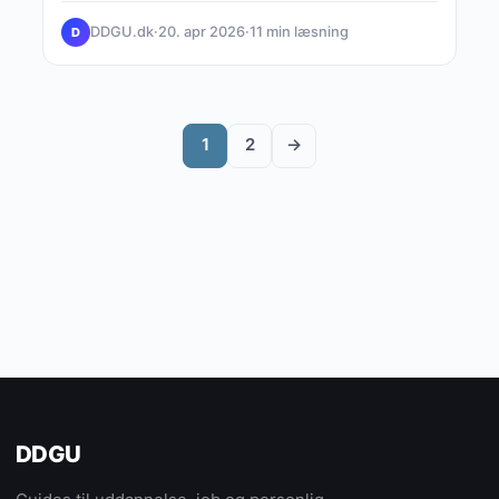
DDGU.dk
·
20. apr 2026
·
11 min læsning
D
1
2
→
DDGU