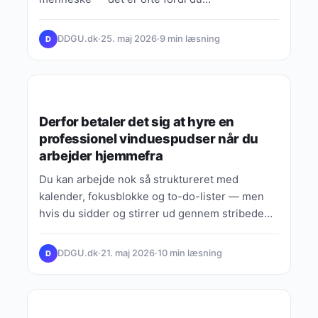
DDGU.dk
·
25. maj 2026
·
9 min læsning
D
VIDEN, GUIDES & FORKLARINGER
Derfor betaler det sig at hyre en
professionel vinduespudser når du
arbejder hjemmefra
Du kan arbejde nok så struktureret med
kalender, fokusblokke og to-do-lister — men
hvis du sidder og stirrer ud gennem stribede
ruder hele dagen,…
DDGU.dk
·
21. maj 2026
·
10 min læsning
D
VIDEN, GUIDES & FORKLARINGER