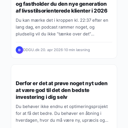
og fastholder du den nye generation
af livsstilsorienterede klienter i 2026
Du kan mærke det i kroppen kl. 22:37 efter en
lang dag, en podcast rammer noget, og
pludselig vil du ikke “tænke over det”…
DDGU.dk
·
20. apr 2026
·
10 min læsning
D
VIDEN, GUIDES & FORKLARINGER
Derfor er det at prøve noget nyt uden
at være god til det den bedste
investering i dig selv
Du behøver ikke endnu et optimeringsprojekt
for at få det bedre. Du behøver en åbning i
hverdagen, hvor du må være ny, upræcis og…