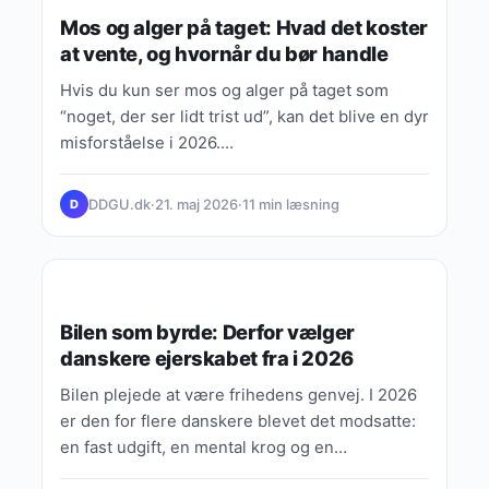
Mos og alger på taget: Hvad det koster
at vente, og hvornår du bør handle
Hvis du kun ser mos og alger på taget som
“noget, der ser lidt trist ud”, kan det blive en dyr
misforståelse i 2026.…
DDGU.dk
·
21. maj 2026
·
11 min læsning
D
VIDEN, GUIDES & FORKLARINGER
Bilen som byrde: Derfor vælger
danskere ejerskabet fra i 2026
Bilen plejede at være frihedens genvej. I 2026
er den for flere danskere blevet det modsatte:
en fast udgift, en mental krog og en…