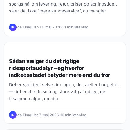
spørgsmål om levering, retur, priser og åbningstider,
så er det ikke “mere kundeservice”, du mangler…
Ida Elmquist
·
13. maj 2026
·
11 min læsning
IE
LIVSSTIL & INSPIRATION
Sådan vælger du det rigtige
ridesportsudstyr – og hvorfor
indkøbsstedet betyder mere end du tror
Det er sjældent selve ridningen, der vælter budgettet
— det er alle de små og store valg af udstyr, der
tilsammen afgør, om din…
Ida Elmquist
·
7. maj 2026
·
10 min læsning
IE