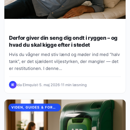
Derfor giver din seng dig ondt i ryggen – og
hvad du skal kigge efter i stedet
Hvis du vågner med stiv lænd og møder ind med “halv
tank”, er det sjældent viljestyrken, der mangler — det
er restitutionen. I denne…
Ida Elmquist
·
5. maj 2026
·
11 min læsning
IE
VIDEN, GUIDES & FORKLARINGER