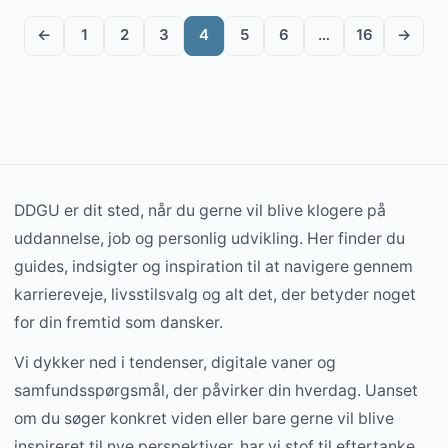
←
1
2
3
4
5
6
…
16
→
DDGU er dit sted, når du gerne vil blive klogere på
uddannelse, job og personlig udvikling. Her finder du
guides, indsigter og inspiration til at navigere gennem
karriereveje, livsstilsvalg og alt det, der betyder noget
for din fremtid som dansker.
Vi dykker ned i tendenser, digitale vaner og
samfundsspørgsmål, der påvirker din hverdag. Uanset
om du søger konkret viden eller bare gerne vil blive
inspireret til nye perspektiver, har vi stof til eftertanke