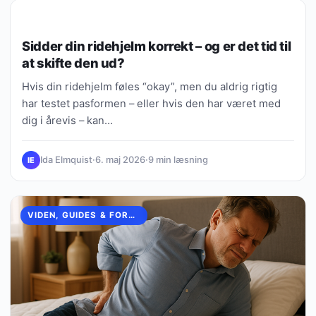
VIDEN, GUIDES & FORKLARINGER
Sidder din ridehjelm korrekt – og er det tid til
at skifte den ud?
Hvis din ridehjelm føles “okay”, men du aldrig rigtig
har testet pasformen – eller hvis den har været med
dig i årevis – kan…
Ida Elmquist
·
6. maj 2026
·
9 min læsning
IE
VIDEN, GUIDES & FORKLARINGER