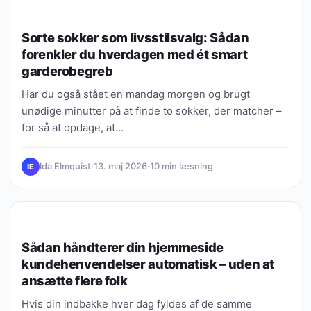
LIVSSTIL & INSPIRATION
Sorte sokker som livsstilsvalg: Sådan
forenkler du hverdagen med ét smart
garderobegreb
Har du også stået en mandag morgen og brugt
unødige minutter på at finde to sokker, der matcher –
for så at opdage, at…
Ida Elmquist
·
13. maj 2026
·
10 min læsning
IE
DIGITALE VANER & FREMTIDENS LIV
Sådan håndterer din hjemmeside
kundehenvendelser automatisk – uden at
ansætte flere folk
Hvis din indbakke hver dag fyldes af de samme