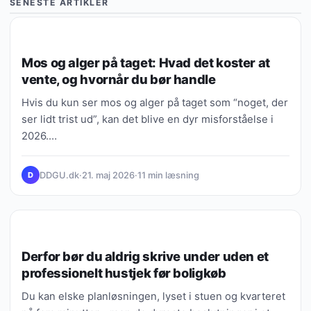
SENESTE ARTIKLER
VIDEN, GUIDES & FORKLARINGER
Mos og alger på taget: Hvad det koster at
vente, og hvornår du bør handle
Hvis du kun ser mos og alger på taget som “noget, der
ser lidt trist ud”, kan det blive en dyr misforståelse i
2026.…
DDGU.dk
·
21. maj 2026
·
11 min læsning
D
VIDEN, GUIDES & FORKLARINGER
Derfor bør du aldrig skrive under uden et
professionelt hustjek før boligkøb
Du kan elske planløsningen, lyset i stuen og kvarteret