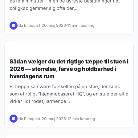
på fem minutter – men de dyreste beslutninger i et
boligkøb gemmer sig ofte dér,…
Ida Elmquist
·
20. maj 2026
·
11 min læsning
IE
VIDEN, GUIDES & FORKLARINGER
Sådan vælger du det rigtige tæppe til stuen i
2026 — størrelse, farve og holdbarhed i
hverdagens rum
Et tæppe kan være forskellen på en stue, der føles
som et roligt “hjemmebaseret HQ”, og en stue der altid
virker lidt rodet, larmende…
Ida Elmquist
·
20. maj 2026
·
12 min læsning
IE