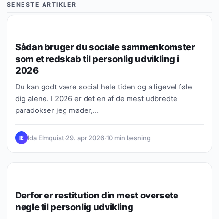
SENESTE ARTIKLER
VIDEN, GUIDES & FORKLARINGER
Sådan bruger du sociale sammenkomster
som et redskab til personlig udvikling i
2026
Du kan godt være social hele tiden og alligevel føle
dig alene. I 2026 er det en af de mest udbredte
paradokser jeg møder,…
Ida Elmquist
·
29. apr 2026
·
10 min læsning
IE
VIDEN, GUIDES & FORKLARINGER
Derfor er restitution din mest oversete
nøgle til personlig udvikling