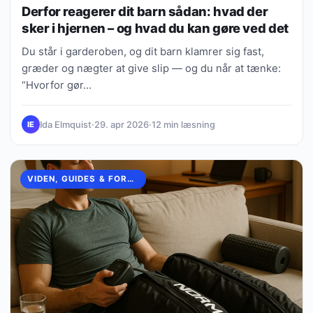
Derfor reagerer dit barn sådan: hvad der
sker i hjernen – og hvad du kan gøre ved det
Du står i garderoben, og dit barn klamrer sig fast,
græder og nægter at give slip — og du når at tænke:
“Hvorfor gør…
Ida Elmquist
·
29. apr 2026
·
12 min læsning
IE
VIDEN, GUIDES & FORKLARINGER