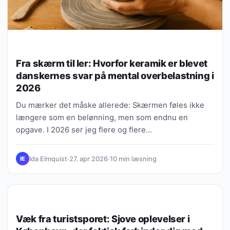
Fra skærm til ler: Hvorfor keramik er blevet
danskernes svar på mental overbelastning i
2026
Du mærker det måske allerede: Skærmen føles ikke
længere som en belønning, men som endnu en
opgave. I 2026 ser jeg flere og flere…
Ida Elmquist
·
27. apr 2026
·
10 min læsning
IE
VIDEN, GUIDES & FORKLARINGER
Væk fra turistsporet: Sjove oplevelser i