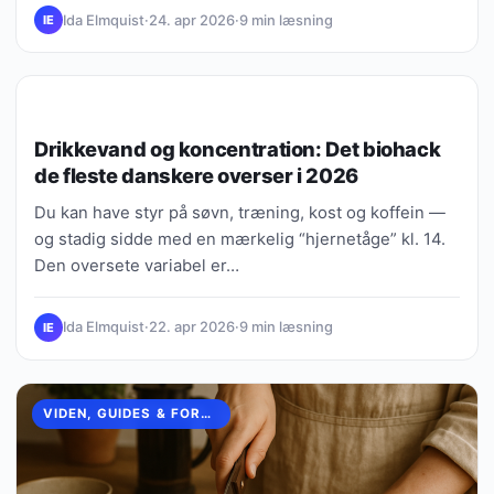
Ida Elmquist
·
24. apr 2026
·
9 min læsning
IE
VIDEN, GUIDES & FORKLARINGER
Drikkevand og koncentration: Det biohack
de fleste danskere overser i 2026
Du kan have styr på søvn, træning, kost og koffein —
og stadig sidde med en mærkelig “hjernetåge” kl. 14.
Den oversete variabel er…
Ida Elmquist
·
22. apr 2026
·
9 min læsning
IE
VIDEN, GUIDES & FORKLARINGER