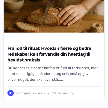
Fra rod til ritual: Hvordan færre og bedre
redskaber kan forvandle din hverdag til
bevidst praksis
Du kender følelsen: Skuffen er fuld af redskaber, men
intet føles rigtigt i hånden — og selv små opgaver
bliver noget, der skal overstås.…
Ida Elmquist
·
22. apr 2026
·
10 min læsning
IE