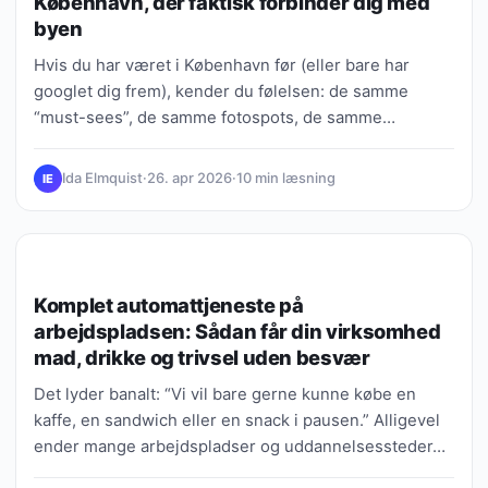
København, der faktisk forbinder dig med
byen
Hvis du har været i København før (eller bare har
googlet dig frem), kender du følelsen: de samme
“must-sees”, de samme fotospots, de samme…
Ida Elmquist
·
26. apr 2026
·
10 min læsning
IE
VIDEN, GUIDES & FORKLARINGER
Komplet automattjeneste på
arbejdspladsen: Sådan får din virksomhed
mad, drikke og trivsel uden besvær
Det lyder banalt: “Vi vil bare gerne kunne købe en
kaffe, en sandwich eller en snack i pausen.” Alligevel
ender mange arbejdspladser og uddannelsessteder…