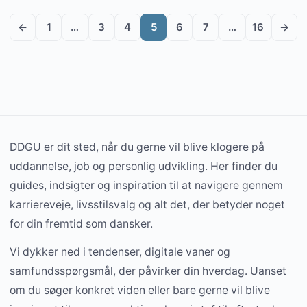
←
1
…
3
4
5
6
7
…
16
→
DDGU er dit sted, når du gerne vil blive klogere på
uddannelse, job og personlig udvikling. Her finder du
guides, indsigter og inspiration til at navigere gennem
karriereveje, livsstilsvalg og alt det, der betyder noget
for din fremtid som dansker.
Vi dykker ned i tendenser, digitale vaner og
samfundsspørgsmål, der påvirker din hverdag. Uanset
om du søger konkret viden eller bare gerne vil blive